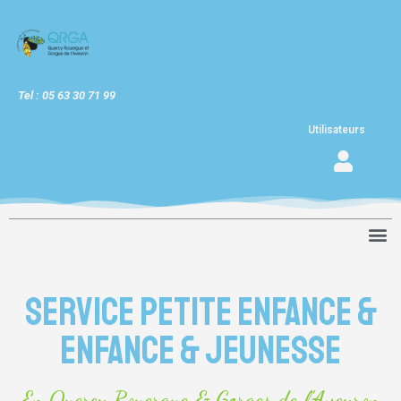
Tel : 05 63 30 71 99
Utilisateurs
Service petite enfance &
enfance & jeunesse
En Quercy Rouergue & Gorges de l'Aveyron