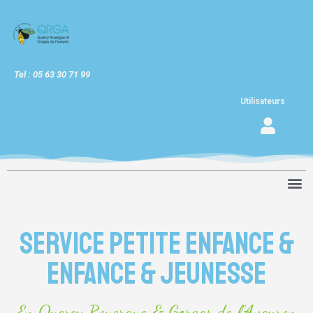
Tel : 05 63 30 71 99
Utilisateurs
Service petite enfance &
enfance & jeunesse
En Quercy Rouergue & Gorges de l'Aveyron