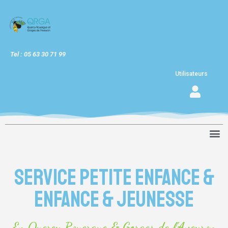
Tel : 05 63 30 71 99
Utilisateurs
Service petite enfance &
enfance & jeunesse
En Quercy Rouergue & Gorges de l'Aveyron