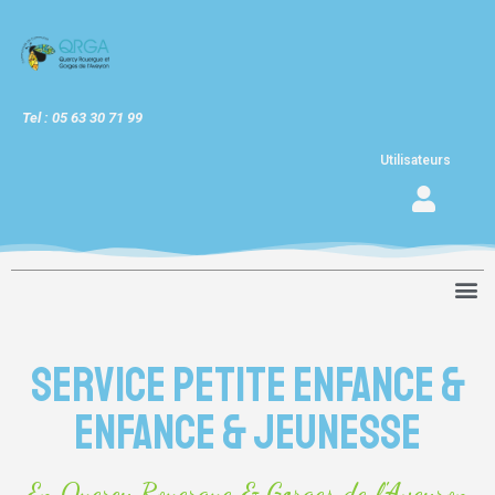
Tel : 05 63 30 71 99
Utilisateurs
Service petite enfance &
enfance & jeunesse
En Quercy Rouergue & Gorges de l'Aveyron