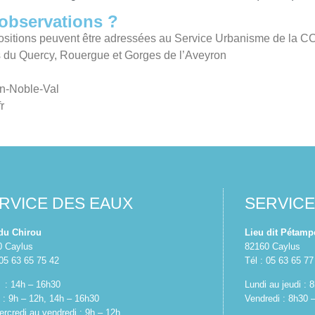
observations ?
positions peuvent être adressées au Service Urbanisme de la 
 Quercy, Rouergue et Gorges de l’Aveyron
in-Noble-Val
r
RVICE DES EAUX
SERVIC
 du Chirou
Lieu dit Pétamp
0 Caylus
82160 Caylus
 05 63 65 75 42
Tél : 05 63 65 77
 : 14h – 16h30
Lundi au jeudi :
 : 9h – 12h, 14h – 16h30
Vendredi : 8h30 
rcredi au vendredi : 9h – 12h