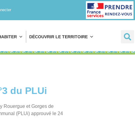
Prendre rendez-
necter
vous
HABITER
DÉCOUVRIR LE TERRITOIRE
n°3 du PLUi
y Rouergue et Gorges de
mmunal (PLUi) approuvé le 24