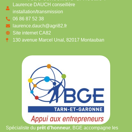
Laurence DAUCH conseillère
installation/transmission
06 86 87 52 38
laurence.dauch@agri82.fr
Site internet CA82
130 avenue Marcel Unal, 82017 Montauban
Spécialiste du
prêt d’honneur
, BGE accompagne les