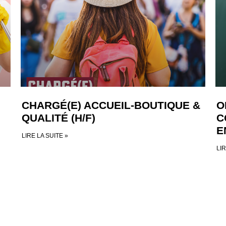
CHARGÉ(E) ACCUEIL-BOUTIQUE &
O
QUALITÉ (H/F)
C
E
LIRE LA SUITE »
LIR