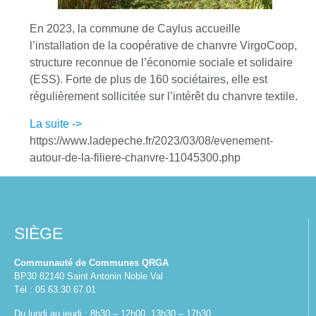
En 2023, la commune de Caylus accueille
l’installation de la coopérative de chanvre VirgoCoop,
structure reconnue de l’économie sociale et solidaire
(ESS). Forte de plus de 160 sociétaires, elle est
régulièrement sollicitée sur l’intérêt du chanvre textile.
La suite ->
https://www.ladepeche.fr/2023/03/08/evenement-
autour-de-la-filiere-chanvre-11045300.php
SIÈGE
Communauté de Communes QRGA
BP30 82140 Saint Antonin Noble Val
Tél : 05.63.30.67.01
Du lundi au jeudi : 8h30 – 12h00, 13h30 – 17h30