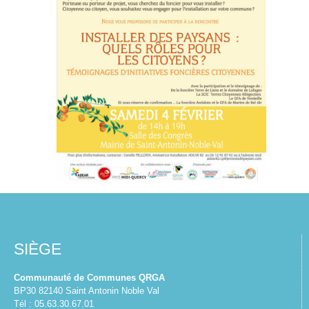
SIÈGE
Communauté de Communes QRGA
BP30 82140 Saint Antonin Noble Val
Tél : 05.63.30.67.01