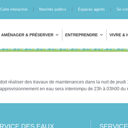
Carte interactive
Marchés publics
Espaces agents
Se con
AMÉNAGER & PRÉSERVER
ENTREPRENDRE
VIVRE & 
it réaliser des travaux de maintenances dans la nuit de jeudi 
’approvisionnement en eau sera interrompu de 23h à 03h00 du m
RVICE DES EAUX
SERVIC