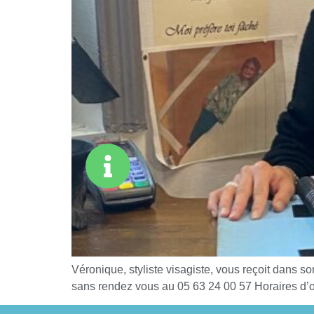
Véronique, styliste visagiste, vous reçoit dans
sans rendez vous au 05 63 24 00 57 Horaires d’o