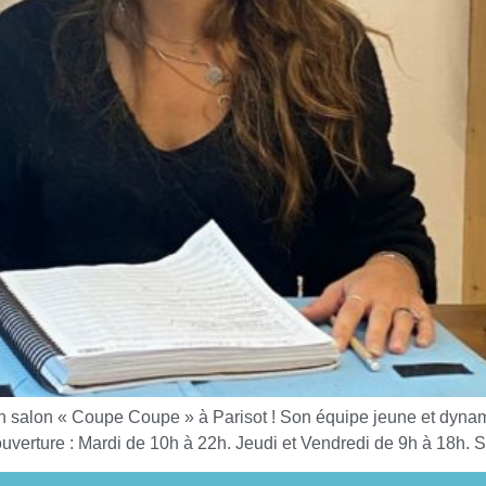
 son salon « Coupe Coupe » à Parisot ! Son équipe jeune et dy
uverture : Mardi de 10h à 22h. Jeudi et Vendredi de 9h à 18h. 