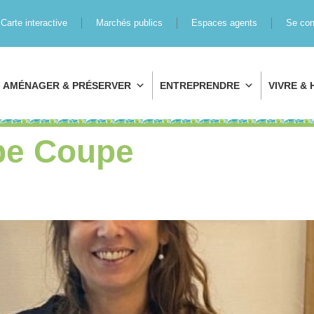
Carte interactive
Marchés publics
Espaces agents
Se con
AMÉNAGER & PRÉSERVER
ENTREPRENDRE
VIVRE & 
pe Coupe